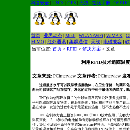
网络安全
|
UNIX
|
GPS
|
无线
|
在线手册
|
OSBUG
首页
|
业界动态
|
Mesh
|
WLAN/WiFi
|
WiMAX
|
G
MIMO
|
红外通讯
|
集群通信
|
天线
|
电磁兼容
|
软
当前位置:
首页
>
RFID
>
解决方案
> 文章
利用RFID技术追踪温
文章来源
: PCinterview
文章作者
: PCinterview
发
这项服务水平可以跟踪带温度物体，在卫生保健，制药和化
向公司保证其产品在储存、发运的过程中处于最适宜的温度，既
TNT作为总部设在荷兰的全球物流及高速公路服务提供商， 
平可以跟踪带温度物体，在卫生保健，制药和化学品再生产链上
品在储存、发运的过程中处于最适宜的温度，既不太热也不太冷
TNT在制冷方案上投资$500，000于RFID技术应用，该项
温度变化。 2。4赫兹的电池辅助有源被动标签可在任何指定程
掉，TNT 亚洲部生命科学主管Steve Stine解释说。当货物到
记录的温度相关数据，它会自动上传数据到TNT软件上，然后