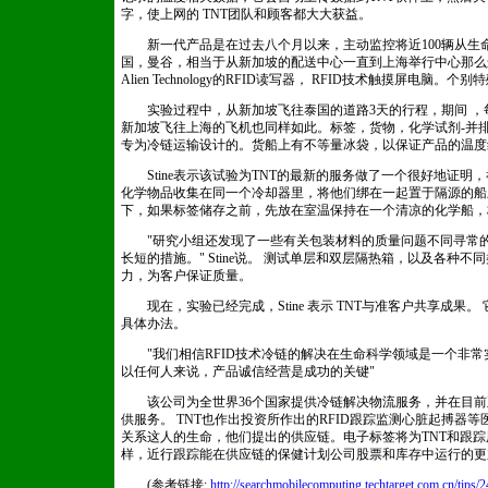
字，使上网的 TNT团队和顾客都大大获益。
新一代产品是在过去八个月以来，主动监控将近100辆从生
国，曼谷，相当于从新加坡的配送中心一直到上海举行中心那么
Alien Technology的RFID读写器， RFID技术触摸屏
实验过程中，从新加坡飞往泰国的道路3天的行程，期间 ，
新加坡飞往上海的飞机也同样如此。标签，货物，化学试剂-并
专为冷链运输设计的。货船上有不等量冰袋，以保证产品的温度
Stine表示该试验为TNT的最新的服务做了一个很好地证明
化学物品收集在同一个冷却器里，将他们绑在一起置于隔源的船
下，如果标签储存之前，先放在室温保持在一个清凉的化学船，
"研究小组还发现了一些有关包装材料的质量问题不同寻常的
长短的措施。" Stine说。 测试单层和双层隔热箱，以及各种
力，为客户保证质量。
现在，实验已经完成，Stine 表示 TNT与准客户共享成果
具体办法。
"我们相信RFID技术冷链的解决在生命科学领域是一个非常实际的
以任何人来说，产品诚信经营是成功的关键"
该公司为全世界36个国家提供冷链解决物流服务，并在目前正
供服务。 TNT也作出投资所作出的RFID跟踪监测心脏起搏器
关系这人的生命，他们提出的供应链。电子标签将为TNT和跟
样，近行跟踪能在供应链的保健计划公司股票和库存中运行的更
(参考链接:
http://searchmobilecomputing.techtarget.com.cn/tips