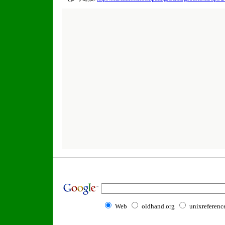
Web
oldhand.org
unixreferenc