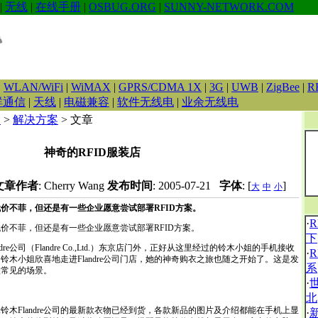
|
无线
|
在线手册
|
OSBUG.ORG
|
SUNNY-NETWORK.COM
|
WLAN/WiFi
|
WiMAX
|
GPRS/CDMA 1X
|
3G
|
UWB
|
ZigBee
|
R
群通信
|
天线
|
电磁兼容
|
软件无线电
|
业余无线电
D
>
解决方案
> 文章
神奇的RFID服装店
文章作者
: Cherry Wang
发布时间
: 2005-07-21
字体
: [
]
大
中
小
价不菲，但还是有一些企业愿意尝试部署RFID方案。
·
不菲，但还是有一些企业愿意尝试部署RFID方案。
下
公司（Flandre Co.,Ltd.）东京店门外，正好从这里经过的铃木小姐的手机接收
·
铃木小姐欣喜地走进Flandre公司门店，她的神奇购衣之旅也随之开始了。这是发
系
很常见的场景。
·
北
Flandre公司的最新款衣物已经到货，各款新品的图片及介绍都能在手机上显
·