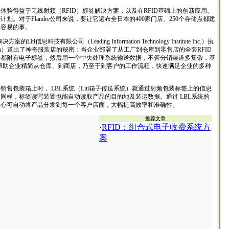
得益于无线射频（RFID）标签解决方案，以及在RFID基础上的创新应用。
这个计划。对于Flandre公司来说，要让它遍布全日本的400家门店、250个存储点都建
件容易的事。
Liti信息科技有限公司（Leading Information Technology Institute Inc.）执
oelm）道出了神奇服装店的秘密：当企业部署了从工厂到仓库到零售店的全套RFID
箱都附有电子标签，然后用一个中央处理系统输送数据，不管分销渠道多复杂，基
能帮助企业精简从仓库、到商店，乃至于到客户的工作流程，快速满足企业的多种
包装箱上时， LBL系统（Liti箱子传送系统）就通过射频包装标签上的信息
同样，标签读写装置也能自动读取产品的目的地及装运数据。通过 LBL系统的
中心可自动将产品分发到每一个客户店面，大幅提高效率和准确性。
推荐文章
·
RFID：组合式电子收费系统方
案