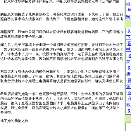
即，铃木的体型特征及过往购买记录、搭配风格等信息就都显示在了店内的电脑
器
·
信息为她挑选了几件新款外套，可是铃木这次想改变一下风格，于是，她走到
敏
按照自己的要求输入搜索条件，查找到了一件橙色翻领外套，她对这件外套非常满
·
配了。Flandre公司门店的试衣间让所有顾客都觉得新鲜刺激，它的四面都由
些玻璃幕墙统统是电子显示屏。
下
·
之后，电子屏幕墙上会出现一个虚拟设计师跟她打招呼，设计师帮铃木分析了
书
征，告诉铃木应该选一条白色长裤进行搭配。随之，四面的电子幕墙上滚动显示了
的白色长裤，铃木选中了其中一条。按照铃木的身形尺寸，电子屏上会出现身着橙色外套
·
。这让铃木感到异常惊喜，因为她不用麻烦地脱衣穿衣也能看到自己试穿衣服之后
简
·
公司东京店内没有适合铃木的橙色外套的尺寸。那怎么办呢？店员安慰铃木不用担
析
员在电脑上向总部提出了申请，很快，其他有货店面的店员就出现在了电脑屏幕
·
们取出货品让铃木小姐通过电脑屏幕确认是否为她需要的那件，确认完毕便立即发
策
·
望店员能为她选一条白色宽腰带进行搭配。不过，为铃木服务的店员皱了皱眉
·
店内商品的摆放情况并不熟悉。而且，店面很大，货品也很多。但很快，她就想到
电脑前，输入了查看店面货架全景图的请求，电脑屏幕上立刻显示出了店内包括一
敏
放实况。通过全景图，店员发现适合铃木小姐要求的腰带在二楼的第三个货架上，
·
那条腰带。
成了她的购物之旅。