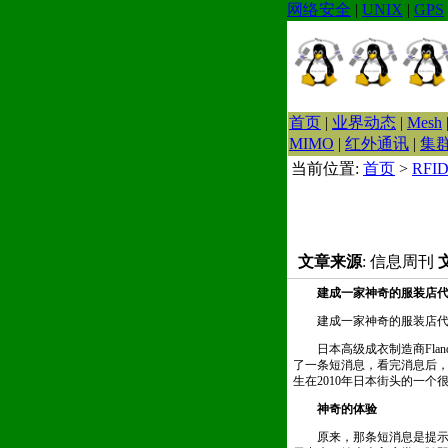
网络安全
|
UNIX
|
GPS
首页
|
业界动态
|
Mesh
MIMO
|
红外通讯
|
集
当前位置:
首页
>
RFI
文章来源
: 信息周刊
建成一家神奇的服装店代
建成一家神奇的服装店代价
日本高级成衣制造商Flandre
了一条短消息，看完消息后，
生在2010年日本街头的一个
神奇的体验
原来，那条短消息是提示铃木