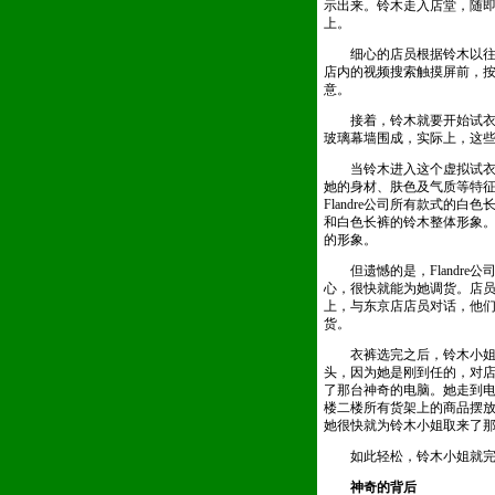
示出来。铃木走入店堂，随
上。
细心的店员根据铃木以往的
店内的视频搜索触摸屏前，
意。
接着，铃木就要开始试衣和搭
玻璃幕墙围成，实际上，这
当铃木进入这个虚拟试衣间
她的身材、肤色及气质等特
Flandre公司所有款式
和白色长裤的铃木整体形象
的形象。
但遗憾的是，Flandre
心，很快就能为她调货。店
上，与东京店店员对话，他
货。
衣裤选完之后，铃木小姐希
头，因为她是刚到任的，对
了那台神奇的电脑。她走到
楼二楼所有货架上的商品摆
她很快就为铃木小姐取来了
如此轻松，铃木小姐就完
神奇的背后