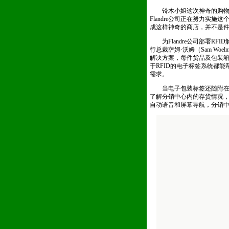
铃木小姐这次神奇的购物体验
Flandre公司正在努力实施
成这样神奇的商店，并不是
为Flandre公司部署RFID解决方案的
行总裁萨姆·沃姆（Sam W
解决方案，每件货品及包装
于RFID的电子标签系统都
需求。
当电子包装标签还随附在销售
了解分销中心内的存货情况，
自动语音和屏幕导航，分销