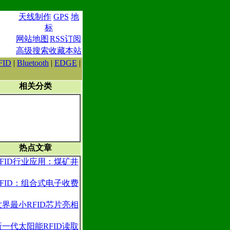
天线制作
GPS
地
标
网站地图
RSS订阅
高级搜索
收藏本站
FID
|
Bluetooth
|
EDGE
|
相关分类
热点文章
RFID行业应用：煤矿井
RFID：组合式电子收费
世界最小RFID芯片亮相
新一代太阳能RFID读取